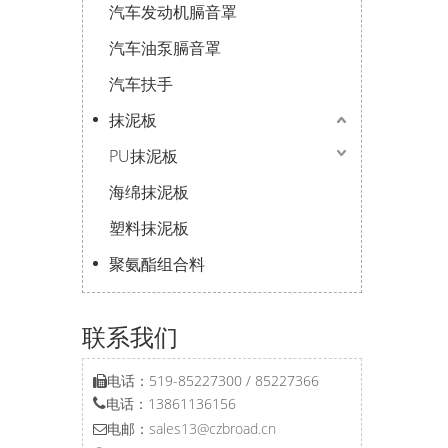
汽车发动机膈音罩
汽车油泵膈音罩
汽车扶手
抹泥板
PU抹泥板
海绵抹泥板
塑料抹泥板
聚氨酯组合料
联系我们
电话：519-85227300 / 85227366

电话：13861136156

电邮：
sales13@czbroad.cn
