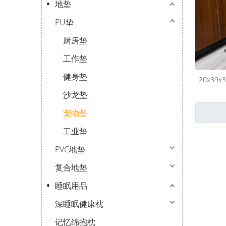
地垫
PU垫
厨房垫
工作垫
健身垫
20x39
沙龙垫
宠物垫
工业垫
PVC地垫
复合地垫
睡眠用品
深睡眠健康枕
记忆绵抱枕