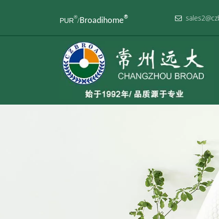
sales2
®
®

/
Broadihome
PUR