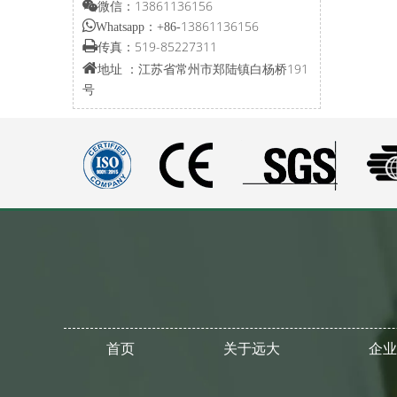
微信：13861136156


13861136156
Whatsapp：+86-

519-85227311
传真：

江苏省常州市郑陆镇白杨桥191
地址 ：
号
首页
关于远大
企业