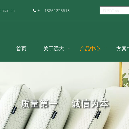
@czbroad.cn
+ 13861226618

首页
关于远大
产品中心
方案