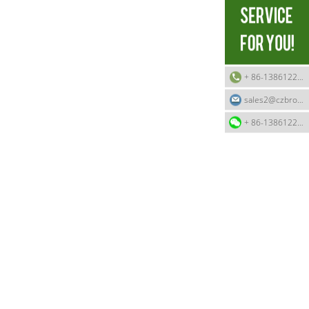
+ 86-13861226618
sales2@czbroad.cn
+ 86-13861226618