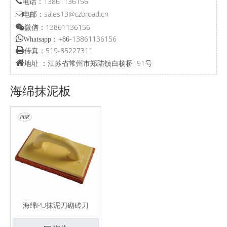
电话：13861136156

电邮：
sales13@czbroad.cn

微信：13861136156


13861136156
Whatsapp：+86-

519-85227311
传真：

江苏省常州市郑陆镇白杨桥191号
地址 ：
海绵抹泥板
海绵PU抹泥刀砌砖刀