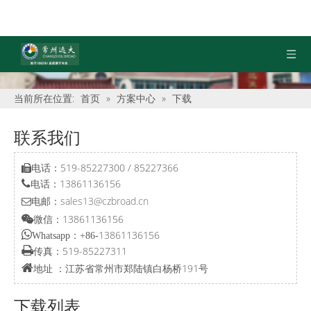
当前所在位置:
首页
»
方案中心
»
下载
联系我们
电话：519-85227300 / 85227366

电话：13861136156

电邮：
sales13@czbroad.cn

微信：13861136156


13861136156
Whatsapp：+86-

519-85227311
传真：

江苏省常州市郑陆镇白杨桥191号
地址 ：
下载列表