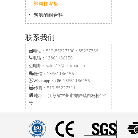
塑料抹泥板
聚氨酯组合料
联系我们
电话：519-85227300 / 85227366

电话：13861136156

电邮：
sales13@czbroad.cn

微信：13861136156


13861136156
Whatsapp：+86-

519-85227311
传真：

江苏省常州市郑陆镇白杨桥191
地址 ：
号