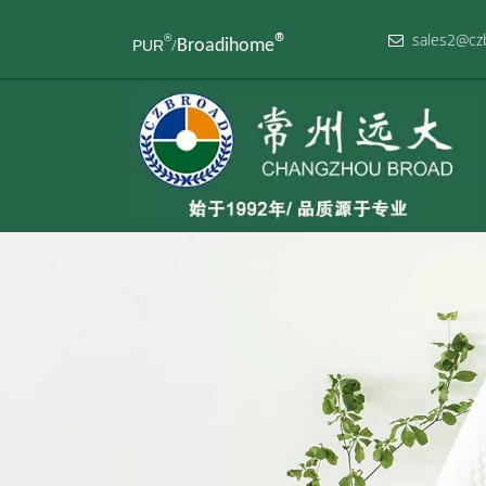
sales2
®
®

/
Broadihome
PUR