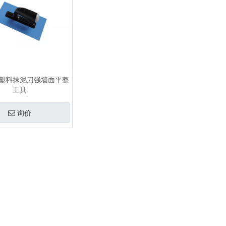
塑料抹泥刀强墙面平整
工具
询价