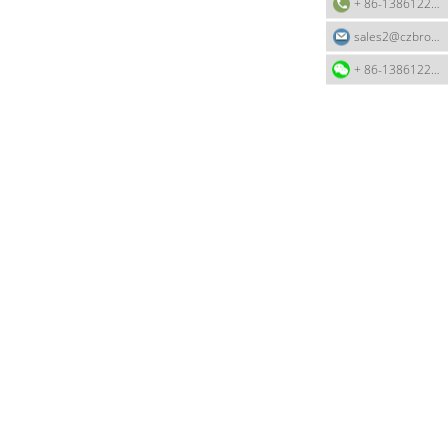
+ 86-13861226618
sales2@czbroad.cn
+ 86-13861226618