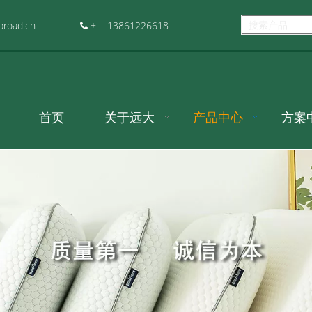
@czbroad.cn
+ 13861226618

首页
关于远大
产品中心
方案